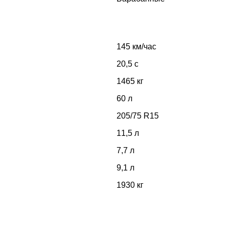
145 км/час
20,5 с
1465 кг
60 л
205/75 R15
11,5 л
7,7 л
9,1 л
1930 кг