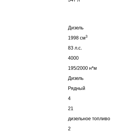
Дизель
3
1998 см
83 л.с.
4000
195/2000 н*м
Дизель
Рядный
4
21
дизельное топливо
2