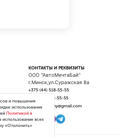
КОНТАКТЫ И РЕКВИЗИТЫ
ООО "АвтоМечтаБай"
г.Минск,ул.Суражская 8a
+375 (44) 518-55-55
+375 (25) 518-55-55
исов и повышения
automechta.by@gmail.com
рядке использования
шей
Политикой в
а использование всех
пку «Отклонить»