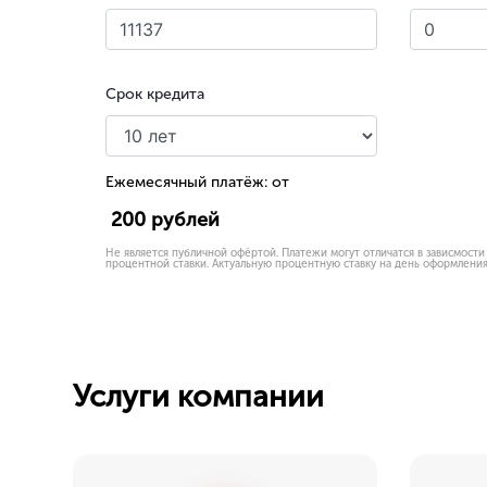
Срок кредита
Ежемесячный платёж: от
200
рублей
Не является публичной офёртой. Платежи могут отличатся в зависмости
процентной ставки. Актуальную процентную ставку на день оформления
Услуги компании