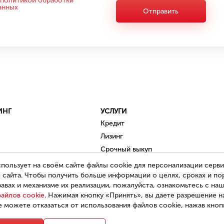
политикой обработки
анных
Отправить
ИНГ
УСЛУГИ
Кредит
Лизинг
Срочный выкуп
Trade in / Обмен
пользует на своём сайте файлы cookie для персонализации серв
 сайта. Чтобы получить больше информации о целях, сроках и по
Комиссионная продажа
равах и механизме их реализации, пожалуйста, ознакомьтесь с на
айлов cookie
. Нажимая кнопку «Принять», вы даете разрешение н
е можете отказаться от использования файлов cookie, нажав кно