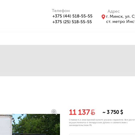
Телефон
Адрес
+375 (44) 518-55-55
г. Минск, ул. 
ст. метро Инс
+375 (25) 518-55-55
11 137
~ 3 750 $
Стоимость в иностранной валюте указана справочно. Все расче
осуществляются в белорусских рублях в соответствии с
законодательством РБ.