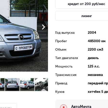
кредит от 200 руб/мес
лизинг
Год выпуска
2004
Пробег
485000 км
Объeм
2200 см3
Тип двигателя
дизель
Мощность
125 л.с.
Трансмиссия
механика
Привод
передний п
Кузов
хэтчбек 5 дв
АвтоМечта