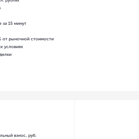
л. рублях
в
 за 15 минут
5% от рыночной стоимости
х условиях
делки
льный взнос, руб.